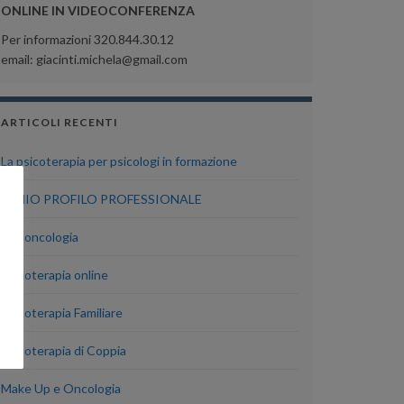
ONLINE IN VIDEOCONFERENZA
Per informazioni 320.844.30.12
email: giacinti.michela@gmail.com
ARTICOLI RECENTI
La psicoterapia per psicologi in formazione
IL MIO PROFILO PROFESSIONALE
Psiconcologia
Psicoterapia online
Psicoterapia Familiare
Psicoterapia di Coppia
Make Up e Oncologia