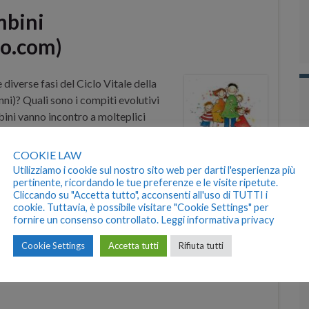
mbini
o.com)
 diverse fasi del Ciclo Vitale della
ni)? Quali sono i compiti evolutivi
bini vanno incontro a molteplici
cognitivo, affettivo e relazionale.
COOKIE LAW
Utilizziamo i cookie sul nostro sito web per darti l'esperienza più
pertinente, ricordando le tue preferenze e le visite ripetute.
Cliccando su "Accetta tutto", acconsenti all'uso di TUTTI i
cookie. Tuttavia, è possibile visitare "Cookie Settings" per
fornire un consenso controllato.
Leggi informativa privacy
itori figli
,
scuola
,
Cookie Settings
Accetta tutti
Rifiuta tutti