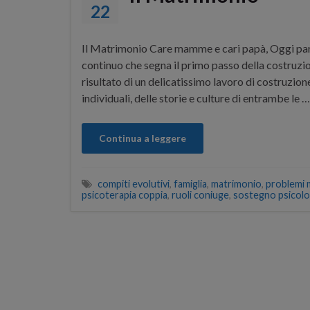
22
Il Matrimonio Care mamme e cari papà, Oggi pa
continuo che segna il primo passo della costruzio
risultato di un delicatissimo lavoro di costruzio
individuali, delle storie e culture di entrambe le …
Continua a leggere
compiti evolutivi
,
famiglia
,
matrimonio
,
problemi 
psicoterapia coppia
,
ruoli coniuge
,
sostegno psicolo