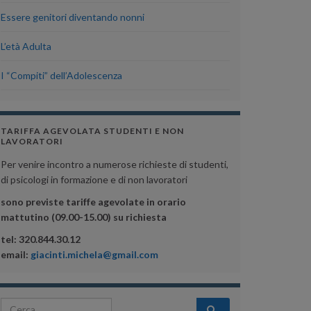
Essere genitori diventando nonni
L’età Adulta
I “Compiti” dell’Adolescenza
TARIFFA AGEVOLATA STUDENTI E NON
LAVORATORI
Per venire incontro a numerose richieste di studenti,
di psicologi in formazione e di non lavoratori
sono previste tariffe agevolate in orario
mattutino (09.00-15.00) su richiesta
tel: 320.844.30.12
email:
giacinti.michela@gmail.com
Search for: