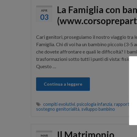
La Famiglia con ba
APR
03
(www.corsoprepart
Cari genitori, proseguiamo il nostro viaggio tra le
Famiglia. Chi di voi ha un bambino piccolo (3-5 an
che dovete affrontare e quali le difficoltà? I bam
trasformazioni sotto tutti i punti di vista: fisico, 
Questo …
Continua a leggere
compiti evolutivi
,
psicologia infanzia
,
rapporto gen
sostegno genitorialità
,
sviluppo bambino
Il Matrimonio
MAR