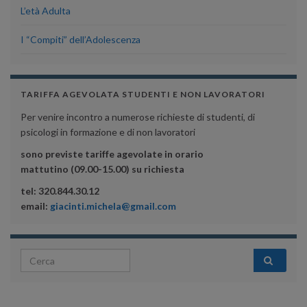
L’età Adulta
I “Compiti” dell’Adolescenza
TARIFFA AGEVOLATA STUDENTI E NON LAVORATORI
Per venire incontro a numerose richieste di studenti, di
psicologi in formazione e di non lavoratori
sono previste tariffe agevolate in orario
mattutino (09.00-15.00) su richiesta
tel: 320.844.30.12
email:
giacinti.michela@gmail.com
Search for: