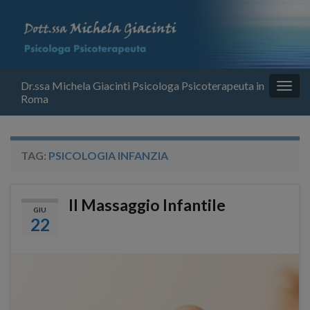
Dr.ssa Michela Giacinti Psicologa Psicoterapeuta in
Attiv
Roma
la
navig
TAG:
PSICOLOGIA INFANZIA
Il Massaggio Infantile
GIU
22