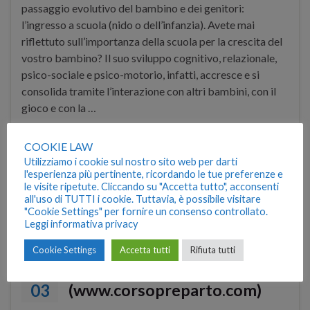
passaggio evolutivo del bambino e dei genitori:
l’ingresso a scuola (nido o dell’infanzia). Avete mai
riflettuto sull’importanza della scuola per la crescita del
vostro bambino? Il suo sviluppo cognitivo, relazionale,
psico-sociale e psico-motorio, infatti, accresce e si
consolida tramite l’interazione con altri bambini, con il
gioco e con la …
COOKIE LAW
Continua a leggere
Utilizziamo i cookie sul nostro sito web per darti
l'esperienza più pertinente, ricordando le tue preferenze e
le visite ripetute. Cliccando su "Accetta tutto", acconsenti
ansia separazione
,
ingresso scuola
,
nido
,
psicologia
,
all'uso di TUTTI i cookie. Tuttavia, è possibile visitare
psicologia infanzia
,
scuola infanzia
,
sostegno genitorialità
,
"Cookie Settings" per fornire un consenso controllato.
sviluppo bambino
Leggi informativa privacy
Cookie Settings
Accetta tutti
Rifiuta tutti
La Famiglia con bambini
APR
03
(www.corsopreparto.com)