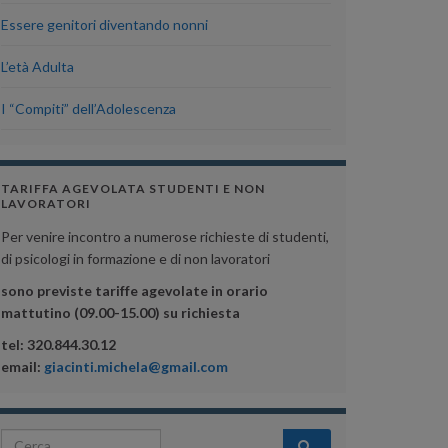
Essere genitori diventando nonni
L’età Adulta
I “Compiti” dell’Adolescenza
TARIFFA AGEVOLATA STUDENTI E NON
LAVORATORI
Per venire incontro a numerose richieste di studenti,
di psicologi in formazione e di non lavoratori
sono previste tariffe agevolate in orario
mattutino (09.00-15.00) su richiesta
tel: 320.844.30.12
email:
giacinti.michela@gmail.com
Search for: