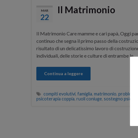
Il Matrimonio
MAR
22
Il Matrimonio Care mamme e cari papà, Oggi pa
continuo che segna il primo passo della costruzio
risultato di un delicatissimo lavoro di costruzio
individuali, delle storie e culture di entrambe le …
Continua a leggere
compiti evolutivi
,
famiglia
,
matrimonio
,
problemi 
psicoterapia coppia
,
ruoli coniuge
,
sostegno psicolo