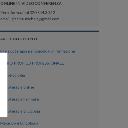
ONLINE IN VIDEOCONFERENZA
Per informazioni 320.844.30.12
email: giacinti.michela@gmail.com
ARTICOLI RECENTI
La psicoterapia per psicologi in formazione
IL MIO PROFILO PROFESSIONALE
Psiconcologia
Psicoterapia online
Psicoterapia Familiare
Psicoterapia di Coppia
Make Up e Oncologia