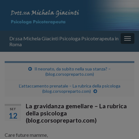
Dr.ssa Michela Giacinti Psicologa Psicoterapeuta in
Attiv
Roma
la
navig
Il neonato, da subito nella sua stanza? –
(blog.corsopreparto.com)
L’attaccamento prenatale – La rubrica della psicologa
(blog.corsopreparto.com)
La gravidanza gemellare – La rubrica
SET
della psicologa
12
(blog.corsopreparto.com)
Care future mamme,