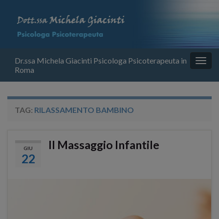
Dr.ssa Michela Giacinti Psicologa Psicoterapeuta in
Attiv
Roma
la
navig
TAG:
RILASSAMENTO BAMBINO
Il Massaggio Infantile
GIU
22