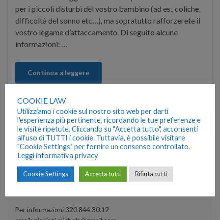
per i piccoli disturbi del vostro bambino (ad es., coliche,
difficoltà del sonno etc…), ma sopratutto rafforzerete il
vostro legame d’attaccamento. Di seguito alcune
informazioni: …
Continua a leggere
COOKIE LAW
attaccamento genitori-bambino
,
baby massage
,
benefici
Utilizziamo i cookie sul nostro sito web per darti
massggio infantile
,
insegnante massaggio infantile
,
l'esperienza più pertinente, ricordando le tue preferenze e
massaggio infantile
,
psicologia infanzia
,
rilassamento
bambino
le visite ripetute. Cliccando su "Accetta tutto", acconsenti
all'uso di TUTTI i cookie. Tuttavia, è possibile visitare
"Cookie Settings" per fornire un consenso controllato.
Leggi informativa privacy
PSICOTERAPIA ONLINE
Cookie Settings
Accetta tutti
Rifiuta tutti
DISPONIBILE IL SERVIZIO DI PSICOTERAPIA ONLINE IN
VIDEOCONFERENZA
Per informazioni 320.844.30.12