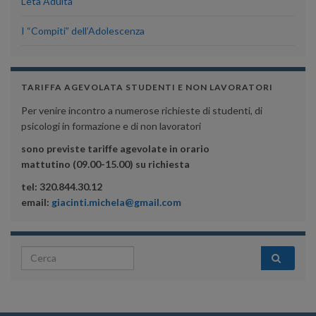
L’età Adulta
I “Compiti” dell’Adolescenza
TARIFFA AGEVOLATA STUDENTI E NON LAVORATORI
Per venire incontro a numerose richieste di studenti, di
psicologi in formazione e di non lavoratori
sono previste tariffe agevolate in orario
mattutino (09.00-15.00) su richiesta
tel: 320.844.30.12
email:
giacinti.michela@gmail.com
Search for: