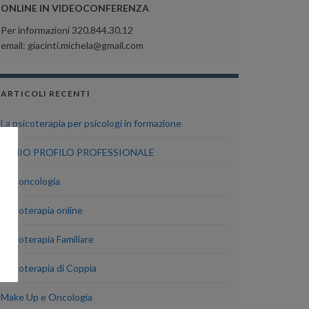
ONLINE IN VIDEOCONFERENZA
Per informazioni 320.844.30.12
email: giacinti.michela@gmail.com
ARTICOLI RECENTI
La psicoterapia per psicologi in formazione
IL MIO PROFILO PROFESSIONALE
Psiconcologia
Psicoterapia online
Psicoterapia Familiare
Psicoterapia di Coppia
Make Up e Oncologia