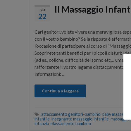
Il Massaggio Infant
GIU
22
Cari genitori, volete vivere una meravigliosa esp
con il vostro bambino? Se la risposta è affermat
l’occasione di partecipare al corso di “Massaggio 
Scoprirete tanti benefici per i piccoli disturbi d
(ad es., coliche, difficoltà del sonno etc…), ma s
rafforzerete il vostro legame d’attaccamento. Di
informazioni: …
Continua a leggere
attaccamento genitori-bambino
,
baby massage
,
infantile
,
insegnante massaggio infantile
,
massaggio 
infanzia
,
rilassamento bambino