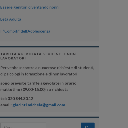
Essere genitori diventando nonni
L’età Adulta
I “Compiti” dell’Adolescenza
TARIFFA AGEVOLATA STUDENTI E NON
LAVORATORI
Per venire incontro a numerose richieste di studenti,
di psicologi in formazione e di non lavoratori
sono previste tariffe agevolate in orario
mattutino (09.00-15.00) su richiesta
tel: 320.844.30.12
email:
giacinti.michela@gmail.com
Search for: