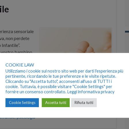
ile
erienza sensoriale
iva, non perdete
Infantile”.
el vostro bambino
opratutto
COOKIE LAW
 seguito alcune
Utilizziamo i cookie sul nostro sito web per darti l'esperienza più
pertinente, ricordando le tue preferenze e le visite ripetute.
Cliccando su "Accetta tutto", acconsenti all'uso di TUTTI i
cookie. Tuttavia, è possibile visitare "Cookie Settings" per
fornire un consenso controllato.
Leggi informativa privacy
Cookie Settings
Accetta tutti
Rifiuta tutti
benefici massggio
infantile
,
psicologia