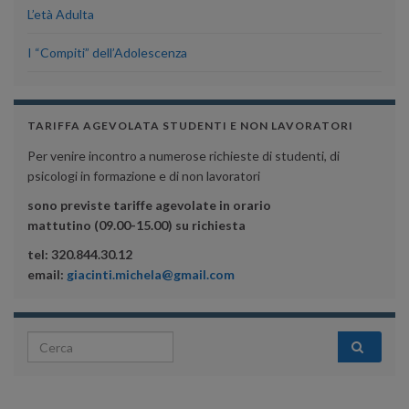
L’età Adulta
I “Compiti” dell’Adolescenza
TARIFFA AGEVOLATA STUDENTI E NON LAVORATORI
Per venire incontro a numerose richieste di studenti, di
psicologi in formazione e di non lavoratori
sono previste tariffe agevolate in orario
mattutino (09.00-15.00) su richiesta
tel: 320.844.30.12
email:
giacinti.michela@gmail.com
Search for: