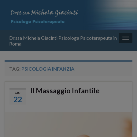
Dr.ssa Michela Giacinti Psicologa Psicoterapeuta in
Attiv
Roma
la
navig
TAG:
PSICOLOGIA INFANZIA
Il Massaggio Infantile
GIU
22