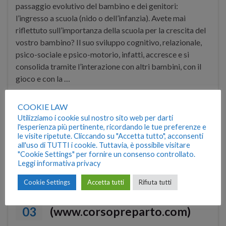
passaggio evolutivo del bambino e dei genitori:
l’ingresso a scuola (nido o dell’infanzia). Avete mai
riflettuto sull’importanza della scuola per la crescita del
vostro bambino? Il suo sviluppo cognitivo, relazionale,
psico-sociale e psico-motorio, infatti, accresce e si
consolida tramite l’interazione con altri bambini, con il
gioco e con la …
COOKIE LAW
Continua a leggere
Utilizziamo i cookie sul nostro sito web per darti
l'esperienza più pertinente, ricordando le tue preferenze e
le visite ripetute. Cliccando su "Accetta tutto", acconsenti
ansia separazione
,
ingresso scuola
,
nido
,
psicologia
,
all'uso di TUTTI i cookie. Tuttavia, è possibile visitare
psicologia infanzia
,
scuola infanzia
,
sostegno genitorialità
,
"Cookie Settings" per fornire un consenso controllato.
sviluppo bambino
Leggi informativa privacy
Cookie Settings
Accetta tutti
Rifiuta tutti
La Famiglia con bambini
APR
03
(www.corsopreparto.com)