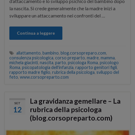
d’attaccamento e lo sviluppo psichico del bambino dopo
la nascita. Si crede generalmente che la madre inizi a
sviluppare un attaccamento nei confronti del …
Continua a leggere
allattamento
,
bambino
,
blog.corsopreparo.com
,
consulenza psicologica
,
corso preparto
,
madre
,
mamma
,
michela giacinti
,
nascita
,
parto
,
psicologa Roma
,
psicologo
Roma
,
psicopatologia dell'infanzia
,
rapporto genitori figli
,
rapporto madre figlio
,
rubrica della psicologa
,
sviluppo del
feto
,
www.corsopreparto.com
La gravidanza gemellare – La
SET
12
rubrica della psicologa
(blog.corsopreparto.com)