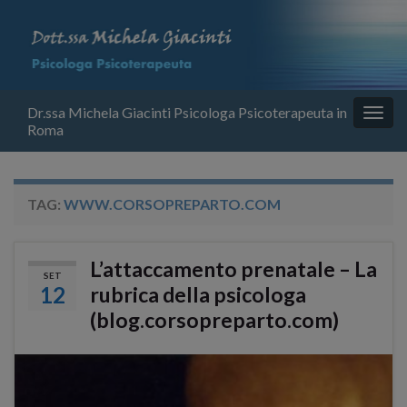
Dr.ssa Michela Giacinti Psicologa Psicoterapeuta in
Attiv
Roma
la
navig
TAG:
WWW.CORSOPREPARTO.COM
L’attaccamento prenatale – La
SET
12
rubrica della psicologa
(blog.corsopreparto.com)