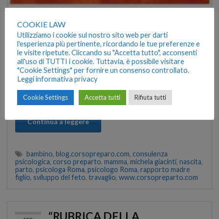
Care future mamme, oggi parliamo della gravidanza
COOKIE LAW
gemellare, che se per alcuni aspetti è considerata un
Utilizziamo i cookie sul nostro sito web per darti
l'esperienza più pertinente, ricordando le tue preferenze e
evento straordinario per altri versi … fa un po’ paura! Uno
le visite ripetute. Cliccando su "Accetta tutto", acconsenti
degli aspetti più straordinari dei gemelli riguarda quella
all'uso di TUTTI i cookie. Tuttavia, è possibile visitare
speciale ed unica relazione tra loro che si sviluppa già a
"Cookie Settings" per fornire un consenso controllato.
Leggi informativa privacy
partire dalle primissime fasi della gravidanza! E’ stato
dimostrato, …
Cookie Settings
Accetta tutti
Rifiuta tutti
Continua a leggere
bambino
,
blog.corsopreparo.com
,
consulenza
psicologica
,
corso preparto
,
mamma
,
michela giacinti
,
nascita
,
parto
,
psicologa Roma
,
psicologo Roma
,
rapporto madre
figlio
,
sviluppo del feto
,
travaglio
,
www.corsopreparto.com
“RUBRICA DELLA