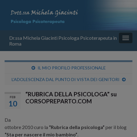
Dr.ssa Michela Giacinti Psicologa Psicoterapeuta in
Attiv
Roma
la
navig
IL MIO PROFILO PROFESSIONALE
L’ADOLESCENZA DAL PUNTO DI VISTA DEI GENITORI
“RUBRICA DELLA PSICOLOGA” su
FEB
CORSOPREPARTO.COM
10
Da
ottobre 2010 curo la
“Rubrica della psicologa”
per il blog
“Sta per nascere il mio bambino”
.