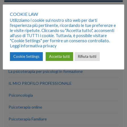
PSICOTERAPIA ONLINE
COOKIE LAW
DISPONIBILE IL SERVIZIO DI PSICOTERAPIA ONLINE IN
Utilizziamo i cookie sul nostro sito web per darti
VIDEOCONFERENZA
l'esperienza più pertinente, ricordando le tue preferenze e
le visite ripetute. Cliccando su "Accetta tutto", acconsenti
Per informazioni 320.844.30.12
all'uso di TUTTI i cookie. Tuttavia, è possibile visitare
email: giacinti.michela@gmail.com
"Cookie Settings" per fornire un consenso controllato.
Leggi informativa privacy
Cookie Settings
Accetta tutti
Rifiuta tutti
ARTICOLI RECENTI
La psicoterapia per psicologi in formazione
IL MIO PROFILO PROFESSIONALE
Psiconcologia
Psicoterapia online
Psicoterapia Familiare