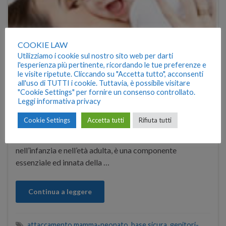
COOKIE LAW
Utilizziamo i cookie sul nostro sito web per darti
l'esperienza più pertinente, ricordando le tue preferenze e
le visite ripetute. Cliccando su "Accetta tutto", acconsenti
all'uso di TUTTI i cookie. Tuttavia, è possibile visitare
Oggi parleremo di quello straordinario legame tra madre
"Cookie Settings" per fornire un consenso controllato.
Leggi informativa privacy
e bambino che si sviluppa nel corso del primo anno di
vita, il così detto legame d’attaccamento. Secondo
Cookie Settings
Accetta tutti
Rifiuta tutti
alcune teorie e studi specifici in questo ambito, infatti, si
considera che la tendenza a stringere relazioni emotive
nell’infanzia e nell’età adulta, è una componente
essenziale ed innata della …
Continua a leggere
attaccamento mamma-neonato
,
base sicura
,
genitori-