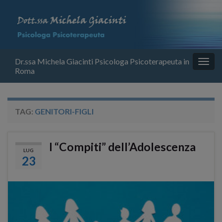
Dr.ssa Michela Giacinti Psicologa Psicoterapeuta in
Attiv
Roma
la
navig
TAG:
GENITORI-FIGLI
I “Compiti” dell’Adolescenza
LUG
23