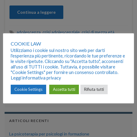
Continua a leggere
adolescenza
,
crisi adolescenziale
,
crisi di mezza età
,
genitori-figli
,
problemi figlio adolescente
,
sostegno
genitorialità
COOKIE LAW
Utilizziamo i cookie sul nostro sito web per darti
l'esperienza più pertinente, ricordando le tue preferenze e
le visite ripetute. Cliccando su "Accetta tutto", acconsenti
PSICOTERAPIA ONLINE
all'uso di TUTTI i cookie. Tuttavia, è possibile visitare
"Cookie Settings" per fornire un consenso controllato.
DISPONIBILE IL SERVIZIO DI PSICOTERAPIA ONLINE IN
Leggi informativa privacy
VIDEOCONFERENZA
Cookie Settings
Accetta tutti
Rifiuta tutti
Per informazioni 320.844.30.12
email: giacinti.michela@gmail.com
ARTICOLI RECENTI
La psicoterapia per psicologi in formazione