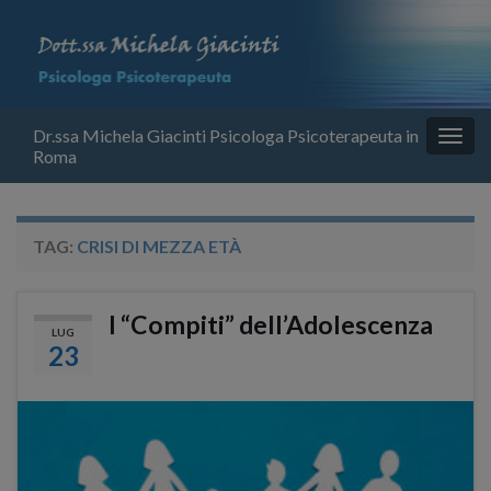
Dr.ssa Michela Giacinti Psicologa Psicoterapeuta in
Attiv
Roma
la
navig
TAG:
CRISI DI MEZZA ETÀ
I “Compiti” dell’Adolescenza
LUG
23