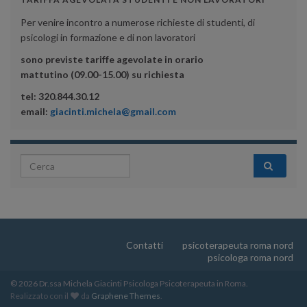
Per venire incontro a numerose richieste di studenti, di
psicologi in formazione e di non lavoratori
sono previste tariffe agevolate in orario
mattutino (09.00-15.00) su richiesta
tel: 320.844.30.12
email:
giacinti.michela@gmail.com
Search for:
Contatti
psicoterapeuta roma nord
psicologa roma nord
© 2026 Dr.ssa Michela Giacinti Psicologa Psicoterapeuta in Roma.
Realizzato con il
da
Graphene Themes
.