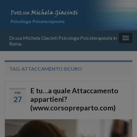
Dr.ssa Michela Giacinti Psicologa Psicoterapeuta in
Attiv
Roma
la
navig
TAG:
ATTACCAMENTO SICURO
E tu…a quale Attaccamento
FEB
27
appartieni?
(www.corsopreparto.com)