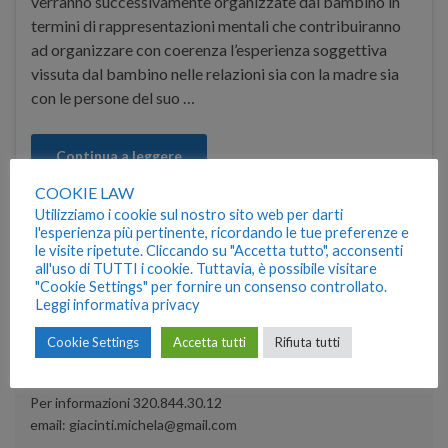
verranno successivamente organizzate dal bambino in
termini di rappresentazioni mentali che contribuiranno
ad organizzare con coerenza l’esperienza soggettiva
vissuta dal bambino nelle relazioni sia con la madre sia
con le persone del suo …
Continua a leggere
COOKIE LAW
Utilizziamo i cookie sul nostro sito web per darti
attaccamento evitante
,
attaccamento sicuro
,
l'esperienza più pertinente, ricordando le tue preferenze e
attccamento ambivalente
,
base sicura
,
strange situation
le visite ripetute. Cliccando su "Accetta tutto", acconsenti
all'uso di TUTTI i cookie. Tuttavia, è possibile visitare
"Cookie Settings" per fornire un consenso controllato.
Leggi informativa privacy
PSICOTERAPIA ONLINE
Cookie Settings
Accetta tutti
Rifiuta tutti
DISPONIBILE IL SERVIZIO DI PSICOTERAPIA ONLINE IN
VIDEOCONFERENZA
Per informazioni 320.844.30.12
email: giacinti.michela@gmail.com