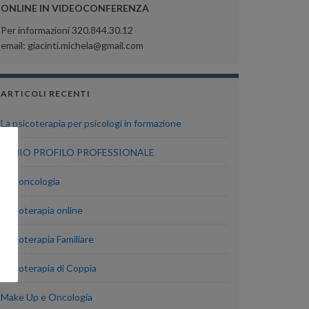
ONLINE IN VIDEOCONFERENZA
Per informazioni 320.844.30.12
email: giacinti.michela@gmail.com
ARTICOLI RECENTI
La psicoterapia per psicologi in formazione
IL MIO PROFILO PROFESSIONALE
Psiconcologia
Psicoterapia online
Psicoterapia Familiare
Psicoterapia di Coppia
Make Up e Oncologia