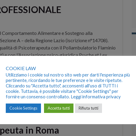
PROFESSIONALE
del Comportamento Alimentare e Sostegno alla
 – Sezione A – della Regione Lazio (iscrizione n°14708).
qualità di Psicoterapeuta con il Poliambulatorio Flaminio
) e con l’Associazione psico-giuridica Psyche et Lex
COOKIE LAW
Utilizziamo i cookie sul nostro sito web per darti l'esperienza più
pertinente, ricordando le tue preferenze e le visite ripetute.
Cliccando su "Accetta tutto", acconsenti all'uso di TUTTI i
cookie. Tuttavia, è possibile visitare "Cookie Settings" per
fornire un consenso controllato.
Leggi informativa privacy
ologia
,
psicopatologia
Cookie Settings
Accetta tutti
Rifiuta tutti
apeuta in Roma