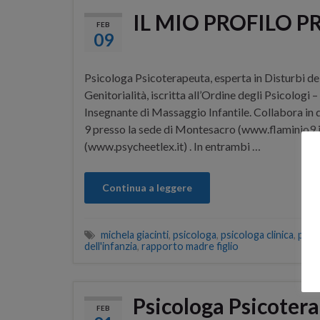
IL MIO PROFILO 
FEB
09
Psicologa Psicoterapeuta, esperta in Disturbi 
Genitorialità, iscritta all’Ordine degli Psicologi
Insegnante di Massaggio Infantile. Collabora in 
9 presso la sede di Montesacro (www.flaminio9.it
(www.psycheetlex.it) . In entrambi …
Continua a leggere
michela giacinti
,
psicologa
,
psicologa clinica
,
psic
dell'infanzia
,
rapporto madre figlio
Psicologa Psicoter
FEB