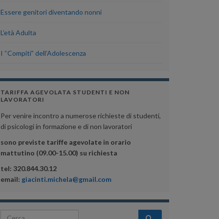
Essere genitori diventando nonni
L’età Adulta
I “Compiti” dell’Adolescenza
TARIFFA AGEVOLATA STUDENTI E NON
LAVORATORI
Per venire incontro a numerose richieste di studenti,
di psicologi in formazione e di non lavoratori
sono previste tariffe agevolate in orario
mattutino (09.00-15.00) su richiesta
tel: 320.844.30.12
email:
giacinti.michela@gmail.com
Search for: