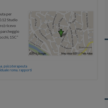
uta per
0.12 Studio
ro) ricevo
di parcheggio
Locchi, 15C”
ma
,
psicoterapeuta
viduale roma
,
rapporti