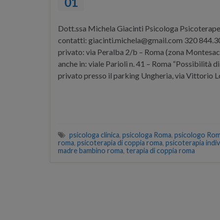
01
Dott.ssa Michela Giacinti Psicologa Psicoterape
contatti: giacinti.michela@gmail.com 320 844.3
privato: via Peralba 2/b – Roma (zona Montesac
anche in: viale Parioli n. 41 – Roma “Possibilità 
privato presso il parking Ungheria, via Vittorio 
psicologa clinica
,
psicologa Roma
,
psicologo Ro
roma
,
psicoterapia di coppia roma
,
psicoterapia indi
madre bambino roma
,
terapia di coppia roma