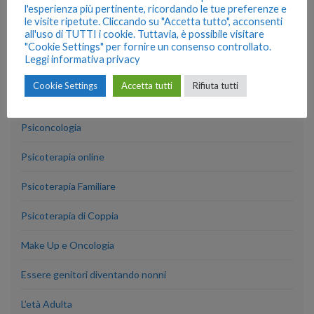
l'esperienza più pertinente, ricordando le tue preferenze e
le visite ripetute. Cliccando su "Accetta tutto", acconsenti
all'uso di TUTTI i cookie. Tuttavia, è possibile visitare
ARTICOLI RECENTI
"Cookie Settings" per fornire un consenso controllato.
Leggi informativa privacy
La psicoterapia per psicologi in formazione
Cookie Settings
Accetta tutti
Rifiuta tutti
IL MIO PROFILO PROFESSIONALE
Psiconcologia
Psicoterapia online
Psicoterapia Familiare
Psicoterapia di Coppia
Make Up e Oncologia
Essere genitori diventando nonni
L’età Adulta