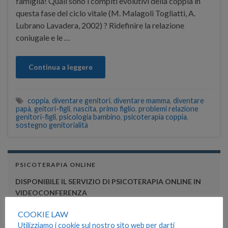
famiglia! Quali sono i compiti evolutivi della coppia in
questa fase del ciclo vitale (M. Malagoli Togliatti, A.
Lubrano Lavadera, 2002) ? Ridefinire la relazione
coniugale e le …
Continua a leggere
coppia
,
diventare genitori
,
diventare mamma
,
diventare
papà
,
geitori-figli
,
nascita
,
primo figlio
,
problemi relazione
genitori-figli
,
psicologia bambino
,
psicoterapia coppia
,
sostegno genitorialità
PSICOTERAPIA ONLINE
DISPONIBILE IL SERVIZIO DI PSICOTERAPIA ONLINE IN
VIDEOCONFERENZA
Per informazioni 320.844.30.12
COOKIE LAW
email: giacinti.michela@gmail.com
Utilizziamo i cookie sul nostro sito web per darti