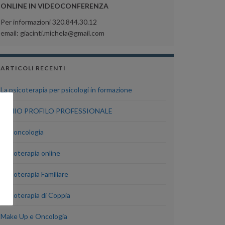
ONLINE IN VIDEOCONFERENZA
Per informazioni 320.844.30.12
email: giacinti.michela@gmail.com
ARTICOLI RECENTI
La psicoterapia per psicologi in formazione
IL MIO PROFILO PROFESSIONALE
Psiconcologia
Psicoterapia online
Psicoterapia Familiare
Psicoterapia di Coppia
Make Up e Oncologia