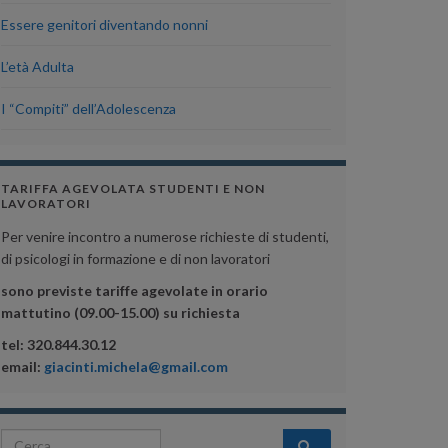
Essere genitori diventando nonni
L’età Adulta
I “Compiti” dell’Adolescenza
TARIFFA AGEVOLATA STUDENTI E NON
LAVORATORI
Per venire incontro a numerose richieste di studenti,
di psicologi in formazione e di non lavoratori
sono previste tariffe agevolate in orario
mattutino (09.00-15.00) su richiesta
tel: 320.844.30.12
email:
giacinti.michela@gmail.com
Search for: