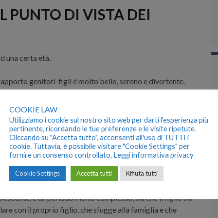
 PUNTO DI VISTA DEI
d una certa età.
 rapporto genitori-figli è molto bello, sereno e divertente.
ambia. Se prima il figlio voleva stare sempre con mamma e
COOKIE LAW
to tutto questo non c’è più. Ci si trova di fronte un figlio
Utilizziamo i cookie sul nostro sito web per darti l'esperienza più
nare a scuola dai genitori. Non vuole più baci e carezze e
pertinente, ricordando le tue preferenze e le visite ripetute.
Cliccando su "Accetta tutto", acconsenti all'uso di TUTTI i
cookie. Tuttavia, è possibile visitare "Cookie Settings" per
fornire un consenso controllato.
Leggi informativa privacy
se dell’adolescenza
.
Cookie Settings
Accetta tutti
Rifiuta tutti
ette-diciotto anni, che segna il passaggio dall’infanzia alla
olescente, è un periodo molto complesso, sia che il figlio sia
are con il proprio figlio, che sfugge alla famiglia e che