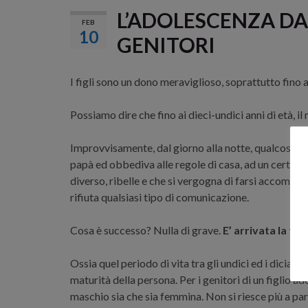
L’ADOLESCENZA DAL
FEB
10
GENITORI
I figli sono un dono meraviglioso, soprattutto fino a
Possiamo dire che fino ai dieci-undici anni di età, il
Improvvisamente, dal giorno alla notte, qualcosa c
papà ed obbediva alle regole di casa, ad un certo pun
diverso, ribelle e che si vergogna di farsi accompag
rifiuta qualsiasi tipo di comunicazione.
Cosa è successo? Nulla di grave.
E’ arrivata la fa
Ossia quel periodo di vita tra gli undici ed i diciass
maturità della persona. Per i genitori di un figlio ad
maschio sia che sia femmina. Non si riesce più a parl