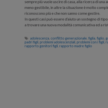
sempre più vuole uscire di casa, alla ricerca di una 
meno gestibile, in altre la situazione è molto comples
riconoscono più e che non sanno come gestire.
In questi casi può essere d’aiuto un sostegno di tipo f
a trovare una nuova modalità comunicativa ed a rista
adolescenza
,
conflitto generazionale
,
figlia
,
figlio
,
g
padri figli
,
problemi adolescenziali
,
problemi con i figli
,
r
rapporto genitori figli
,
rapporto madre figlio