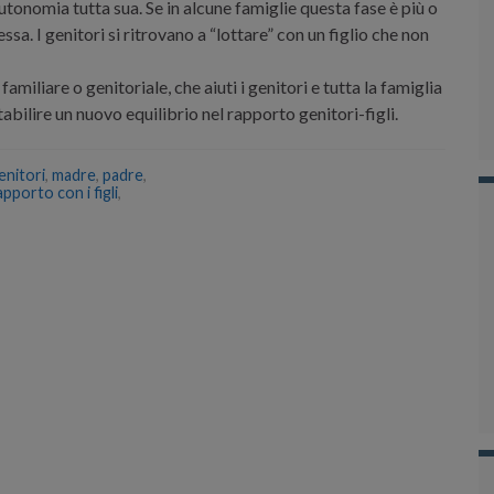
autonomia tutta sua. Se in alcune famiglie questa fase è più o
sa. I genitori si ritrovano a “lottare” con un figlio che non
amiliare o genitoriale, che aiuti i genitori e tutta la famiglia
bilire un nuovo equilibrio nel rapporto genitori-figli.
enitori
,
madre
,
padre
,
apporto con i figli
,